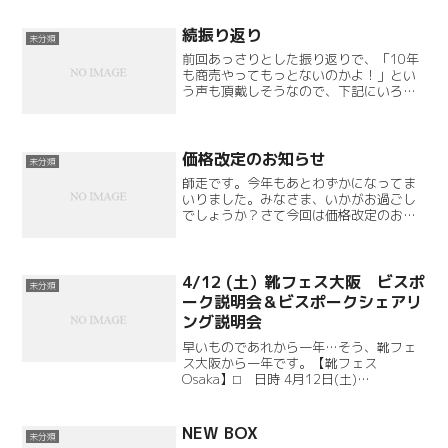
続振り返り
未分類
前回あっさりとした振り返りで、「10年
も商売やってもっとないのかよ！」とい
う声も頂戴しそうなので、下記にいろい
ろ書き連ねます。開業当時、一丁前にプ
レスリリースを各メディアに送っていた
のでした（10年前のことなのですっかり
忘れていました）。結...
価格改定のお知らせ
未分類
師走です。今年もあとわずかになってま
いりました。みなさま、いかがお過ごし
でしょうか？さて今回は価格改定のお知
らせです。詳細は下記の通りです。2026
年1月1日より、昨今の各種資材などの高
騰を受け、より良いサービスをお届けす
るためにビスポーク...
4/12 (土）靴フェス大阪 ビスポ
未分類
ーク説明会＆ビスポークシェアリ
ング説明会
早いものであれから一年…そう、靴フェ
ス大阪から一年です。【靴フェス
Osaka】⬜︎ 日時 4月12日(土)
11:00~19:00 ⬜︎ Kenji Hashimotoの
参加は下記になります。12日
14:30~15:30 ビスポーク説明...
NEW BOX
未分類