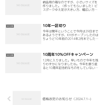
納品用の箱なのですが、小さいサイズを
作りました。（作ってもらいました）ビ
スポークゆえ足が大きい方、幅広い方、
またチャッカブーツ、ヒール高めの婦人
靴に対応するべく、箱は大きめの仕様だ
ったのですが、足の小さい方、華奢な方
には少々大き過ぎるきらい...
10年一区切り
未分類
今年は閏年ということで今月は29日まで
あるようですが、KHがオープンしたのは
ちょうど10年前の2014年2月末でした。
普段あまり振り返らないのですが、10年
一区切りとして振り返ると様々な事があ
りました。うまくいったり、いかなかっ
たり…中には...
10周年10％OFFキャンペーン
未分類
12月に入りました。早いもので今年も残
りわずかになりましたね。今年を振り返
ると10周年記念的なものをしていない事
に気付きました…ということで、唐突で
すが…10周年10％OFFキャンペーンを行
いたいと思います。ビスポークシュー
ズ ご注文金額1...
価格改定のお知らせ（2024.7.1~)