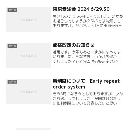
のでした（10年前のことなのですっかり
忘れていました）。結...
東京受注会 2024 6/29,30
未分類
早いものでもう6月に入りました。いかが
お過ごしでしょうか？SNSでは告知して
おりますが、今月29、30日に東京受注会
を行います。29日は満員御礼30日は午後
から空きがございます。時間、場所はお
問い合わせください。今回もリピートの
方からのご注...
価格改定のお知らせ
未分類
師走です。今年もあとわずかになってま
いりました。みなさま、いかがお過ごし
でしょうか？さて今回は価格改定のお知
らせです。詳細は下記の通りです。2026
年1月1日より、昨今の各種資材などの高
騰を受け、より良いサービスをお届けす
るためにビスポーク...
新制度について Early repeat
未分類
order system
もう6月になろうとしておりますが、いか
がお過ごしでしょうか。今回は靴の新し
い割引制度について発表したいと思いま
す。詳細は下記の通り…Early repeat
order system納品から次のご注文までの
期間が短い場合、割引する制度です。...