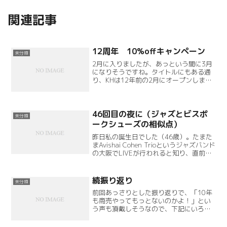
関連記事
12周年 10%offキャンペーン
未分類
2月に入りましたが、あっという間に3月
になりそうですね。タイトルにもある通
り、KHは12年前の2月にオープンしまし
た。そして皆様のおかげででなんとかや
ってこれました。感謝の気持ちを込めま
して、靴のご注文金額から10％オフさせ
ていただきます。...
46回目の夜に（ジャズとビスポ
未分類
ークシューズの相似点）
昨日私の誕生日でした（46歳）。たまた
まAvishai Cohen Trioというジャズバンド
の大阪でLIVEが行われると知り、直前ま
で迷っていたのですが、行くことにしま
した。気付いてらっしゃる方もいらっし
ゃるかもしれませんが、工房でBGM...
続振り返り
未分類
前回あっさりとした振り返りで、「10年
も商売やってもっとないのかよ！」とい
う声も頂戴しそうなので、下記にいろい
ろ書き連ねます。開業当時、一丁前にプ
レスリリースを各メディアに送っていた